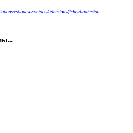
iations/est-ouest-
contacts/adhesions/fiche-d-
adhesion
ы...