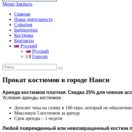
this
Меню
Закрыть
website
Главная
Наша деятельность
События
Библиотека
Костюмы
Контакты
Русский
Русский
Français
Прокат костюмов в городе Нанси
Аренда костюмов платная. Скидка 25% для членов ас
Условия аренды костюмов :
Депозит чека на сумму в 100 евро, который не обналичив
Максимум 5 костюмов за аренду
Срок аренды – 1 неделя
Любой поврежденный или невозвращенный костюм по