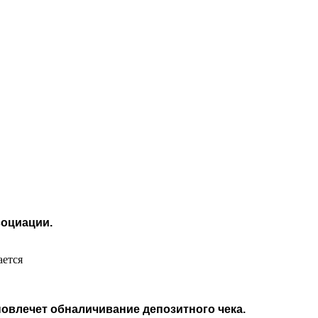
социации.
ается
влечет обналичивание депозитного чека.